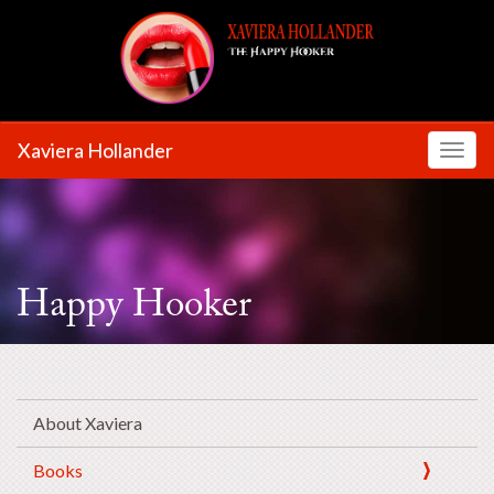
Xaviera Hollander
Toggl
Happy Hooker
About Xaviera
Books