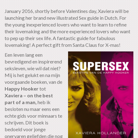
January 2016, shortly before Valentines day, Xaviera will be
launching her brand new illustrated Sex guide in Dutch. For
the young inexperienced lovers who want to learn to refine
their lovemaking and the more experienced lovers who want
to pep up their sex life. A fantastic guide for fabulous
lovemaking! A perfect gift from Santa Claus for X-mas!
Een leven lang een
bevredigend en inspirerend
seksleven, wie wil dat niet?
Mij is het gelukt en na mijn
voorgaande boeken, van de
Happy Hooker
tot
Xaviera – on the best
part of a man,
heb ik
besloten nu maar eens een
echte gids voor minnaars te
schrijven. Dit boek is
bedoeld voor jonge
onervaren geliefden die nog