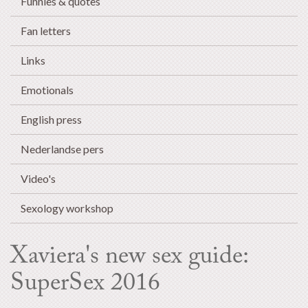
Funnies & quotes
Fan letters
Links
Emotionals
English press
Nederlandse pers
Video's
Sexology workshop
Xaviera's new sex guide:
SuperSex 2016